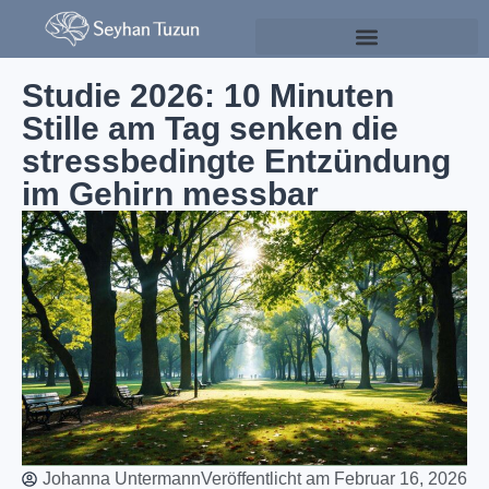
Psychologie & Persönlichkeitsentwicklung
Studie 2026: 10 Minuten
Stille am Tag senken die
stressbedingte Entzündung
im Gehirn messbar
Johanna Untermann
Veröffentlicht am
Februar 16, 2026