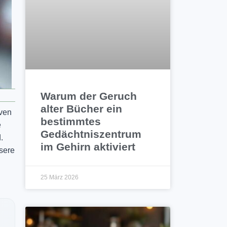
Warum der Geruch
alter Bücher ein
rven
bestimmtes
e
Gedächtniszentrum
.
im Gehirn aktiviert
sere
25 März 2026