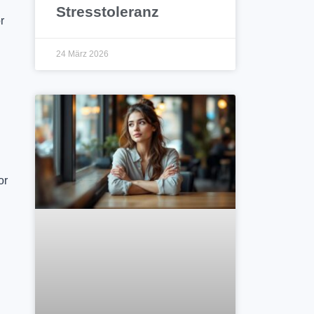
Stresstoleranz
r
24 März 2026
or