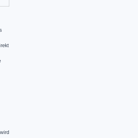
s
rekt
e
 wird