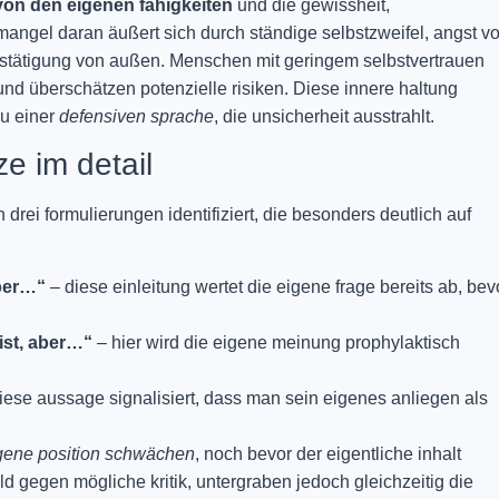
on den eigenen fähigkeiten
und die gewissheit,
angel daran äußert sich durch ständige selbstzweifel, angst vo
estätigung von außen. Menschen mit geringem selbstvertrauen
nd überschätzen potenzielle risiken. Diese innere haltung
zu einer
defensiven sprache
, die unsicherheit ausstrahlt.
ze im detail
rei formulierungen identifiziert, die besonders deutlich auf
aber…“
– diese einleitung wertet die eigene frage bereits ab, bev
 ist, aber…“
– hier wird die eigene meinung prophylaktisch
iese aussage signalisiert, dass man sein eigenes anliegen als
gene position schwächen
, noch bevor der eigentliche inhalt
ld gegen mögliche kritik, untergraben jedoch gleichzeitig die