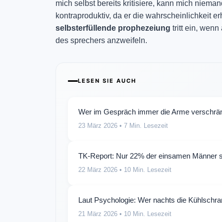
mich selbst bereits kritisiere, kann mich niem
kontraproduktiv, da er die wahrscheinlichkeit e
selbsterfüllende prophezeiung
tritt ein, wen
des sprechers anzweifeln.
LESEN SIE AUCH
Wer im Gespräch immer die Arme verschränkt
23 März 2026
• 7 Min. Lesezeit
TK-Report: Nur 22% der einsamen Männer sp
22 März 2026
• 10 Min. Lesezeit
Laut Psychologie: Wer nachts die Kühlschran
21 März 2026
• 10 Min. Lesezeit