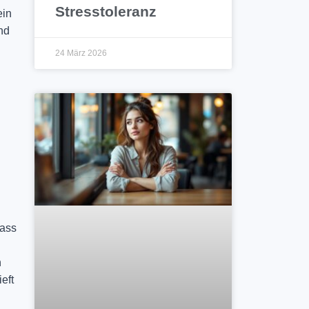
Stresstoleranz
ein
nd
24 März 2026
dass
n
eft