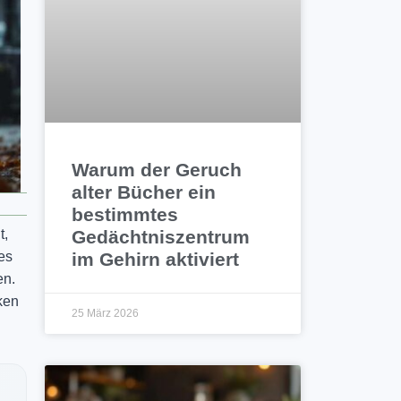
Warum der Geruch
alter Bücher ein
bestimmtes
Gedächtniszentrum
t,
im Gehirn aktiviert
es
en.
ken
25 März 2026