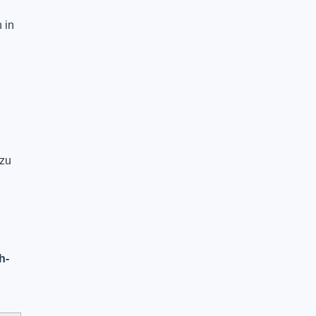
 in
 zu
h-