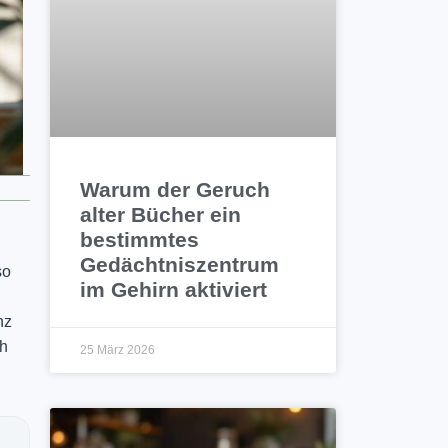
Warum der Geruch
alter Bücher ein
bestimmtes
Gedächtniszentrum
so
im Gehirn aktiviert
nz
ch
25 März 2026