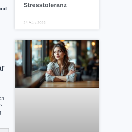
Stresstoleranz
und
24 März 2026
ar
ch
e
f