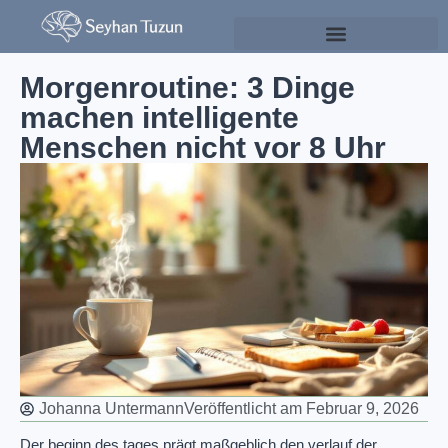
Psychologie & Persönlichkeitsentwicklung
Morgenroutine: 3 Dinge
machen intelligente
Menschen nicht vor 8 Uhr
Johanna Untermann
Veröffentlicht am
Februar 9, 2026
Der beginn des tages prägt maßgeblich den verlauf der