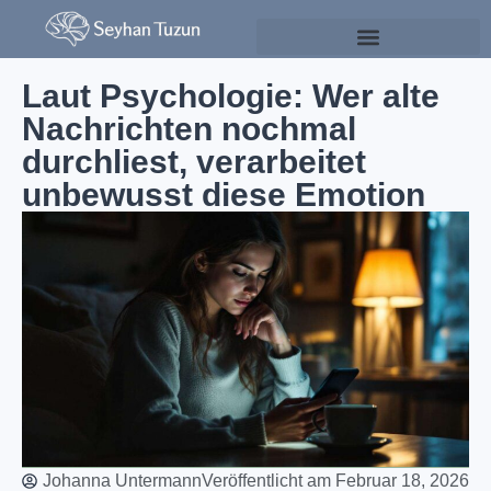
Psychologie & Persönlichkeitsentwicklung
Laut Psychologie: Wer alte
Nachrichten nochmal
durchliest, verarbeitet
unbewusst diese Emotion
Johanna Untermann
Veröffentlicht am
Februar 18, 2026