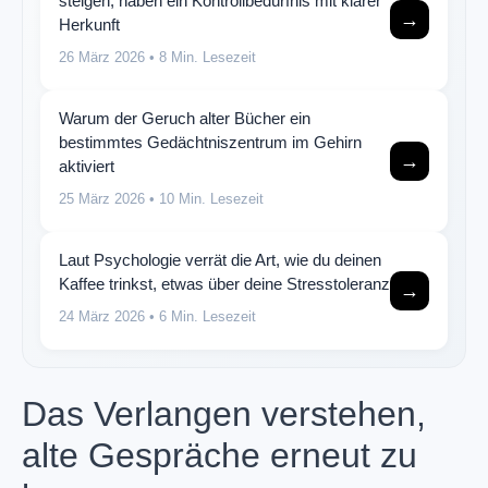
steigen, haben ein Kontrollbedürfnis mit klarer
→
Herkunft
26 März 2026
• 8 Min. Lesezeit
Warum der Geruch alter Bücher ein
bestimmtes Gedächtniszentrum im Gehirn
→
aktiviert
25 März 2026
• 10 Min. Lesezeit
Laut Psychologie verrät die Art, wie du deinen
Kaffee trinkst, etwas über deine Stresstoleranz
→
24 März 2026
• 6 Min. Lesezeit
Das Verlangen verstehen,
alte Gespräche erneut zu