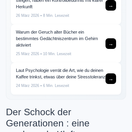
steigen, haben ein Kontrollbedürfnis mit klarer
→
Herkunft
26 März 2026
• 8 Min. Lesezeit
Warum der Geruch alter Bücher ein
bestimmtes Gedächtniszentrum im Gehirn
→
aktiviert
25 März 2026
• 10 Min. Lesezeit
Laut Psychologie verrät die Art, wie du deinen
Kaffee trinkst, etwas über deine Stresstoleranz
→
24 März 2026
• 6 Min. Lesezeit
Der Schock der
Generationen : eine